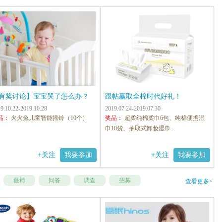
有奖讨论】宝宝哭了怎么办？
跟帖赢取全棉时代好礼！
9.10.22-2019.10.28
2019.07.24-2019.07.30
品：
火火兔儿童智能摇铃（10个）
奖品：
超柔纯棉柔巾6包、纯棉便携湿
巾10袋、抽取式卸妆湿巾...
+
关注
我要参加
+
关注
我要参加
薇博
问答
调查
招募
查看更多>