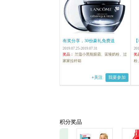
有奖分享，30份豪礼免费送
【
2019.07.25-2019.07.31
201
奖品：
兰蔻小黑瓶眼霜、蓝臻奶粉、过
奖
家家拉杆箱
粉
+
关注
我要参加
积分奖品