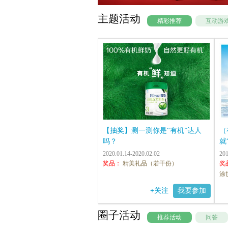
主题活动
精彩推荐
互动游
【抽奖】测一测你是“有机”达人
（
吗？
就
2020.01.14-2020.02.02
201
奖品：
精美礼品（若干份）
奖
涂
+
关注
我要参加
圈子活动
推荐活动
问答