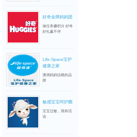
好奇金牌妈妈团
做任务赚积分 好奇
好礼赢不停
Life-Space宝护
健康之家
澳洲妈妈信赖的品
牌
敏感宝宝呵护圈
宝宝过敏，我有话
说