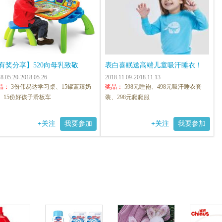
有奖分享】520向母乳致敬
表白喜眠送高端儿童吸汗睡衣！
8.05.20-2018.05.26
2018.11.09-2018.11.13
品：
3份伟易达学习桌、15罐蓝臻奶
奖品：
598元睡袍、498元吸汗睡衣套
、15份好孩子滑板车
装、298元爬爬服
+
关注
我要参加
+
关注
我要参加