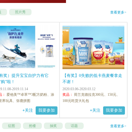
戏
照片秀
查看更多>
有奖）提升宝宝自护力有它
【有奖】0失败的低卡燕麦餐拿走
“购”啦！
不谢！
9.11.08-2019.11.14
2020.03.06-2020.03.12
品：
爱他美™卓萃™3配方奶粉、涂
奖品：
荷兰克德拉克300元、150元、
世界玩具、弥鹿拼图
100元吃货大礼包
+
关注
我要参加
+
关注
我要参加
征图
抢楼
抽奖
话题
查看更多>