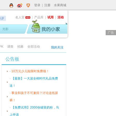
登录
|
注册
水果商城
名人堂
|
产品库
|
试用
|
活动
-6岁
光影
广告
PK
调查
招募
全部活动
我的关注
公告板
·
10万元少儿险限时免费领！
·
【最新】一大波全棉时代礼品免费
送！
·
事业和孩子不可兼得？讨论送纸尿
裤！
·
【免费试用】2000份罐装奶粉，马
上申请