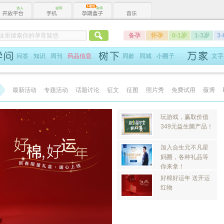
备孕
怀孕
0-1岁
1-3岁
3
问答
知识
周刊
药品信息
同龄
同城
小圈子
文字
最新活动
专题活动
话题讨论
征文
征图
照片秀
免费试用
薇博
玩游戏，赢取价值
349元益生菌产品！
加入合生元不凡星
妈圈，各种礼品等
你来拿！
好棉好运年 送开运
红物