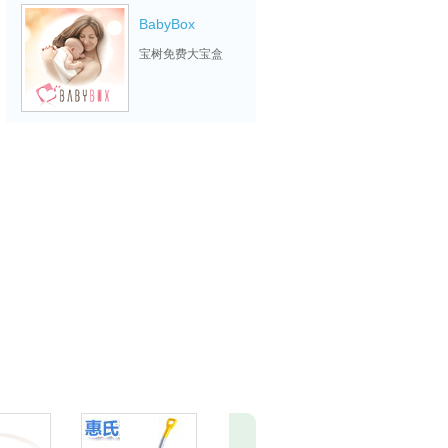
BabyBox
宝树免费大宝盒
三精蓝瓶健康生
活馆
妈妈们学习交流的
平台
海尔定制创意生
活家
最懂家的是你，最
懂你的是海尔定制
喜宝小家