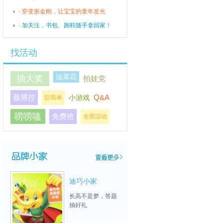
·
穿变形金刚，让宝宝的童年发光
·
加关注，书包、跑鞋随手拿回家！
找活动
油菜花
抽大奖
拍娃党
薇博控
Q&A
小游戏
巨简单
合生元法式妈妈
唠唠嗑
免费抢
全部活动
学院
解锁优雅带娃新姿
势
迪巧小家
长高不是梦，答题
抽好礼