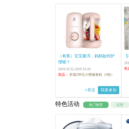
（有奖）宝宝腹泻，妈妈如何护
【
理呢？
201
奖
2019.10.22-2019.10.28
奖品：
价值299元小熊辅食机（9份）
+
关注
我要参加
特色活动
热门推荐
试用